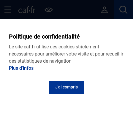
Contenu principal
Pied de page
Menu Principal - Espaces
Fermer le menu principal
Fil d'Ariane
Accueil Allocataires
Vies de Famille
Politique de confidentialité
Le site caf.fr utilise des cookies strictement
nécessaires pour améliorer votre visite et pour recueillir
des statistiques de navigation
Menu VDF
Plus d'infos
Accueil
Articles
Lire le magazine
J'ai compris
Aujourd'hui