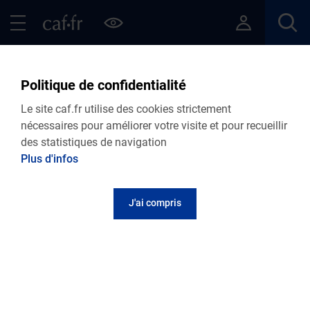
Contenu principal
Pied de page
Menu Principal - Espaces
Fermer le menu principal
Retour Vies de Famille
Politique de confidentialité
Le site caf.fr utilise des cookies strictement
nécessaires pour améliorer votre visite et pour recueillir
des statistiques de navigation
Menu VDF
Plus d'infos
Accueil
Articles
Lire le magazine
J'ai compris
Retrouvez toutes nos actualités Vie de
famille
Personnalisez votre actualité