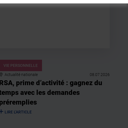
VIE PERSONNELLE
Actualité nationale
08.07.2026
RSA, prime d’activité : gagnez du
temps avec les demandes
préremplies
LIRE L'ARTICLE