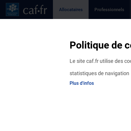
Contenu principal
Pied de page
Menu Principal - Espaces
Allocataires
Professionnels
Page active
Actualités
Aides et démarches
Ma C
Politique de c
A la une en ce momen
Le site caf.fr utilise des 
statistiques de navigation
Plus d'infos