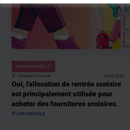
VIE PERSONNELLE
Actualité nationale
04.08.2026
Oui, l'allocation de rentrée scolaire
est principalement utilisée pour
acheter des fournitures scolaires.
LIRE L'ARTICLE