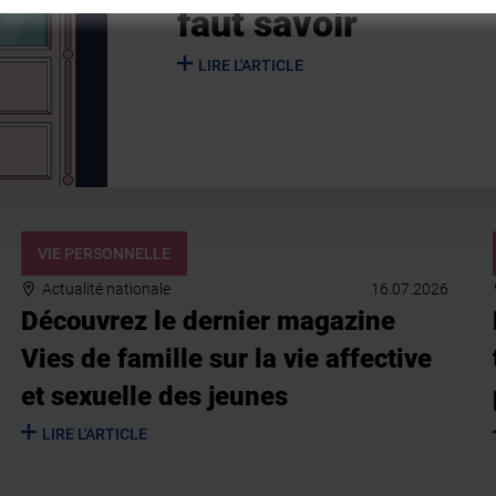
faut savoir
LIRE L'ARTICLE
VIE PERSONNELLE
Actualité nationale
16.07.2026
Découvrez le dernier magazine
Vies de famille sur la vie affective
et sexuelle des jeunes
LIRE L'ARTICLE