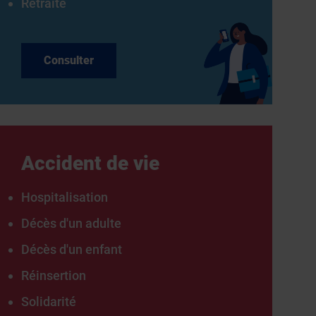
Retraite
Consulter
Accident de vie
Hospitalisation
Décès d'un adulte
Décès d'un enfant
Réinsertion
Solidarité