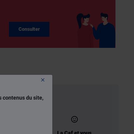
Consulter
 contenus du site,
ion
La Caf et vous