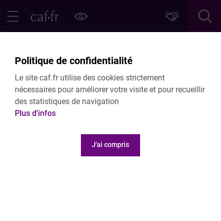
Contenu principal
Pied de page
Menu Principal - Espaces
Fermer le menu principal
A la une en ce moment
Politique de confidentialité
Le site caf.fr utilise des cookies strictement
nécessaires pour améliorer votre visite et pour recueillir
des statistiques de navigation
Plus d'infos
J'ai compris
Actualité nationale
20.07.2026
Découvrez le rapport d'activité 2025 de
la branche Famille
LIRE L'ARTICLE