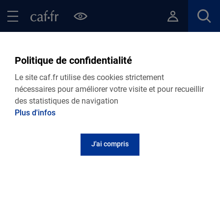
Contenu principal
Pied de page
Menu Principal - Espaces
Fermer le menu principal
Fil d'Ariane
Accueil Allocataires
Ma Caf
Caf de la Haute-Garonne : vos actus
Politique de confidentialité
Le site caf.fr utilise des cookies strictement
nécessaires pour améliorer votre visite et pour recueillir
des statistiques de navigation
Plus d'infos
J'ai compris
VIE PERSONNELLE
04.08.2026
Actualité départementale
Délais de traitement