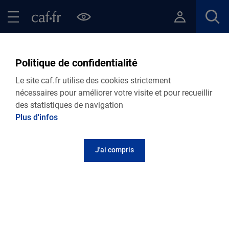
Contenu principal
Pied de page
Menu Principal - Espaces
Fermer le menu principal
Retour Ma Caf
Politique de confidentialité
Retrouvez toutes nos actualités
Le site caf.fr utilise des cookies strictement
départementales
nécessaires pour améliorer votre visite et pour recueillir
des statistiques de navigation
Plus d'infos
Personnalisez votre actualité
J'ai compris
Retrouvez toutes nos actualités
04.08.2026
Actualité départementale
Délais de traitement
Les délais de traitement de votre Caf au 04 août 2026.