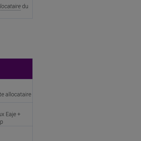
llocataire
du
e allocataire
x Eaje +
ap