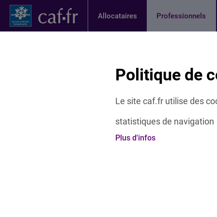
Contenu principal
Pied de page
Menu Principal - Espaces
Allocataires
Professionnels
Page activ
Actualités
Offres et services
Etudes 
Fil d'Ariane
Politique de c
Accueil Professionnels
Offres et services
Partenaires lo
Le site caf.fr utilise des 
statistiques de navigation
Inter'activités : La let
Plus d'infos