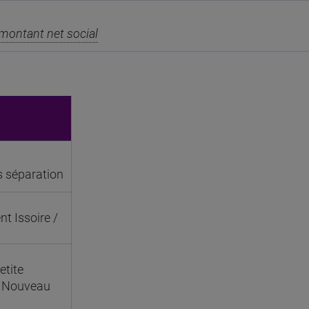
montant net social
s séparation
t Issoire /
etite
/ Nouveau