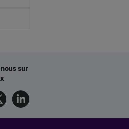
-nous sur
ux