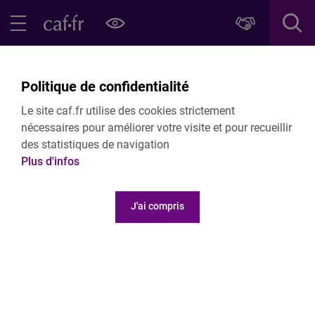
Contenu principal
Pied de page
Menu Principal - Espaces
Fermer le menu principal
Retour Professionnels de la petite enfance
Politique de confidentialité
Imprimés prestations de service
Le site caf.fr utilise des cookies strictement
nécessaires pour améliorer votre visite et pour recueillir
des statistiques de navigation
Plus d'infos
Imprimés Prestations de service
J'ai compris
Conformément aux termes de la convention d'objectifs et de f
que :
1) l'acompte relatif à l'exercice N vous sera versé au vu d'un
fonctionnement,