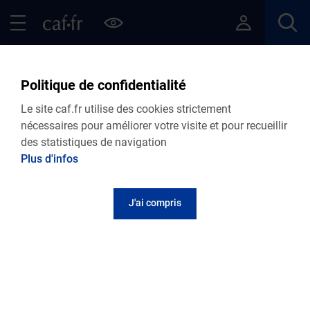
Contenu principal
Pied de page
Menu Principal - Espaces
Fermer le menu principal
Retour Articles
Politique de confidentialité
Le site caf.fr utilise des cookies strictement
nécessaires pour améliorer votre visite et pour recueillir
des statistiques de navigation
Menu VDF
Plus d'infos
Accueil
Articles
Lire le magazine
J'ai compris
Maison d’assistantes maternelles : un mode
de garde sur mesure
Publié le 23 octobre 2025