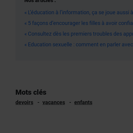
Nos articles :
« L’éducation à l’information, ça se joue aussi à
« 5 façons d’encourager les filles à avoir confi
« Consultez dès les premiers troubles des app
« Education sexuelle : comment en parler avec
Mots clés
Mots clés
devoirs
vacances
enfants