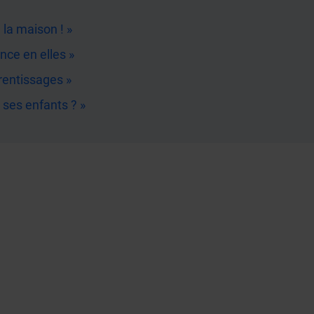
 la maison ! »
ance en elles »
rentissages »
 ses enfants ? »