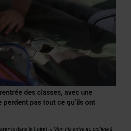
 rentrée des classes, avec une
e perdent pas tout ce qu’ils ont
arents dans le Loiret.
« Mon fils entre au collège à