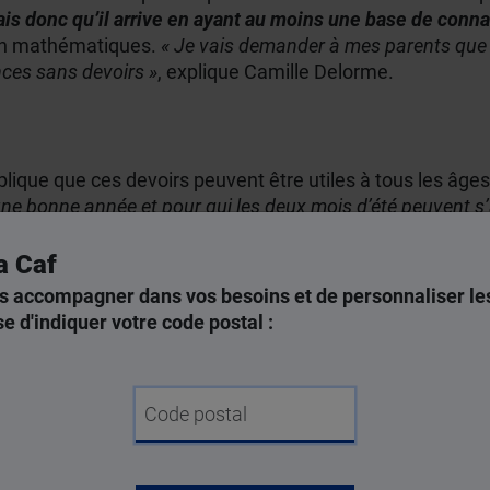
ais donc qu’il arrive en ayant au moins une base de conn
 en mathématiques.
« Je vais demander à mes parents que ch
nces sans devoirs »
, explique Camille Delorme.
ique que ces devoirs peuvent être utiles à tous les âge
ne bonne année et pour qui les deux mois d’été peuvent s’
a Caf
s accompagner dans vos besoins et de personnaliser les
n bilan de ses compétences et peut donc cibler celles qu’i
e d'indiquer votre code postal :
ants, cela peut permettre d’aborder sereinement la rentr
Code postal
de vacances
doivent en effet être accompagnés dans la réalisation de
 va pas s’en sortir s’il se retrouve seul face à son cahier. 