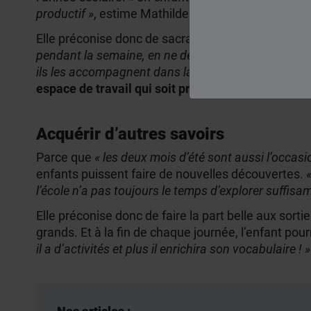
productif »
, estime Mathilde Remy.
Elle préconise donc de sacraliser des heures dédié
pendant la semaine, en ne débordant pas sur les mer
ils les accompagnent dans la réalisation de quelqu
espace de travail qui soit propice à la concentrat
Acquérir d’autres savoirs
Parce que
« les deux mois d’été sont aussi l’occasi
enfants puissent faire de nouvelles découvertes.
l’école n’a pas toujours le temps d’explorer suffisa
Elle préconise donc de faire la part belle aux sor
grands. Et à la fin de chaque journée, l’enfant po
il a d’activités et plus il enrichira son vocabulaire ! »