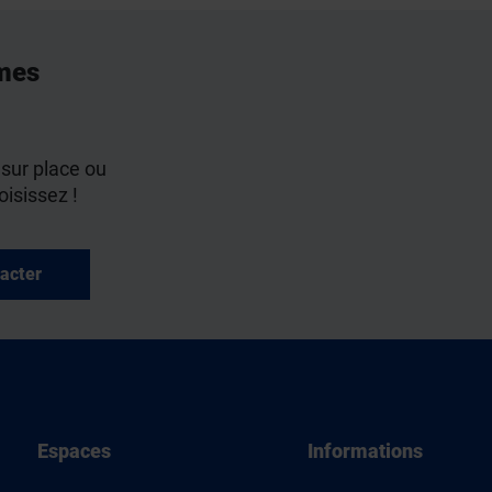
mes
 sur place ou
oisissez !
acter
Espaces
Informations