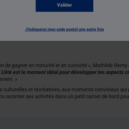
es à cette activité,
« comme pendant l’année scolaire »
.
«
credis et les week-ends. Les parents peuvent mettre en pl
es exercices avant de commencer la journée. »
Comme à l
J'indiquerai mon code postal une autre fois
ion
et permette à l’enfant d’être bien assis.
on de gagner en maturité et en curiosité »
, Mathilde Remy 
«
L’été est le moment idéal pour développer les aspects cré
mment. »
ties culturelles et récréatives, aux moments conviviaux q
urra raconter ses activités dans un petit carnet de bord 