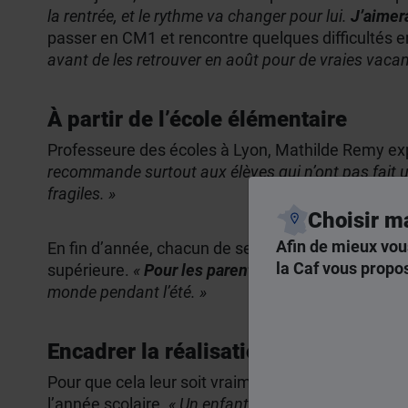
la rentrée, et le rythme va changer pour lui.
J’aimer
passer en CM1 et rencontre quelques difficultés
avant de les retrouver en août pour de vraies vaca
À partir de l’école élémentaire
Professeure des écoles à Lyon, Mathilde Remy expl
recommande surtout aux élèves qui n’ont pas fait u
fragiles. »
Choisir m
Afin de mieux vou
En fin d’année, chacun de ses élèves repart avec u
la Caf vous propos
supérieure.
«
Pour les parents comme pour les enf
monde pendant l’été. »
Encadrer la réalisation des devoirs 
Pour que cela leur soit vraiment utile,
les enfants 
l’année scolaire.
« Un enfant qui a des difficultés ne