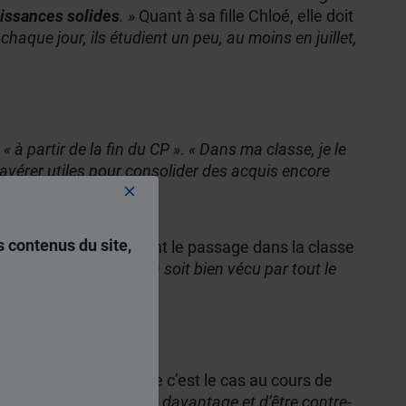
aissances solides
. »
Quant à sa fille Chloé, elle doit
aque jour, ils étudient un peu, au moins en juillet,
s
« à partir de la fin du CP »
.
« Dans ma classe, je le
avérer utiles pour consolider des acquis encore
 contenus du site,
l faut retravailler avant le passage dans la classe
ée
, mais il faut que cela soit bien vécu par tout le
 leurs devoirs
, comme c’est le cas au cours de
Cela risque de le frustrer davantage et d’être contre-