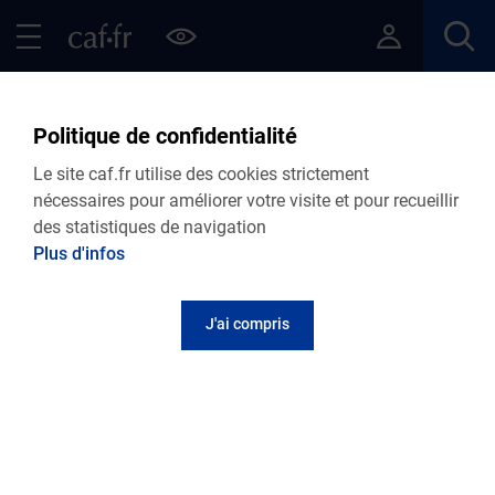
Contenu principal
Pied de page
Menu Principal - Espaces
Fermer le menu principal
Retour Articles
Politique de confidentialité
Le site caf.fr utilise des cookies strictement
nécessaires pour améliorer votre visite et pour recueillir
des statistiques de navigation
Menu VDF
Plus d'infos
Accueil
Articles
Lire le magazine
J'ai compris
Des émissions pédagogiques pour apprendre
en s’amusant !
Publié le 01 décembre 2022