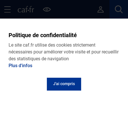
Contenu principal
Pied de page
Menu Principal - Espaces
Fermer le menu principal
Retour Articles
Politique de confidentialité
Le site caf.fr utilise des cookies strictement
nécessaires pour améliorer votre visite et pour recueillir
des statistiques de navigation
Menu VDF
Plus d'infos
Accueil
Articles
Lire le magazine
J'ai compris
Comment rendre son lieu de travail plus
écolo ?
Publié le 08 février 2023