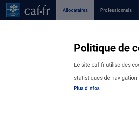
Contenu principal
Pied de page
Menu Principal - Espaces
Allocataires
Professionnels
Page active
Actualités
Aides et démarches
Ma C
Fil d'Ariane
Politique de c
Accueil Allocataires
Ma Caf
Caf du Puy-de-Dôme :
Le site caf.fr utilise des 
statistiques de navigation
Plus d'infos