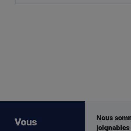
Nous som
Vous
joignables