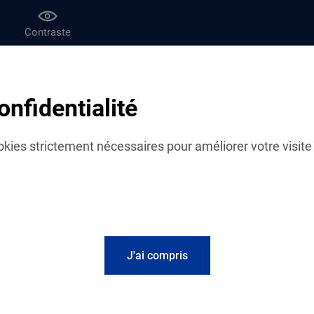
Contraste
af
Le magazine Vies de famille
onfidentialité
 vos actus
cookies strictement nécessaires pour améliorer votre visite 
Fil d'actualités
Garde d'enfants : vi
en ligne
J'ai compris
À l'approche de la rentr
les familles à faire p
solution de garde d'en