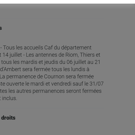
ssionnels.
s
 - Tous les accueils Caf du département
 14 juillet - Les antennes de Riom, Thiers et
tous les mardis et jeudis du 06 juillet au 21
d'Ambert sera fermée tous les lundis à
 - La permanence de Cournon sera fermée
este ouverte le mardi et vendredi sauf le 31/07
outes les autres permanences seront fermées
 inclus.
droits