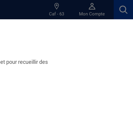
Caf - 63
Mon Compte
et pour recueillir des
gilance avant d'employer un professionnel
ée scolaire, les services de l'État appellent
reuve de prudence lorsqu'elles recherchent une
fants via des plateformes de mise en relation