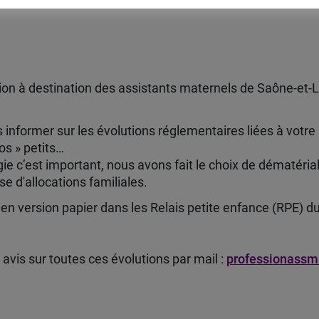
tion à destination des assistants maternels de Saône-et-Lo
ormer sur les évolutions réglementaires liées à votre mé
os » petits…
e c’est important, nous avons fait le choix de dématérial
se d'allocations familiales.
 en version papier dans les Relais petite enfance (RPE) 
 avis sur toutes ces évolutions par mail :
professionassm