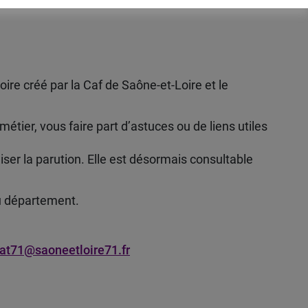
ire créé par la Caf de Saône-et-Loire et le
tier, vous faire part d’astuces ou de liens utiles
iser la parution. Elle est désormais consultable
du département.
at71@saoneetloire71.fr