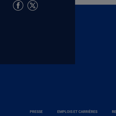
Pied de page Allocataires
Pied de page Transverse
PRESSE
EMPLOIS ET CARRIÈRES
RE