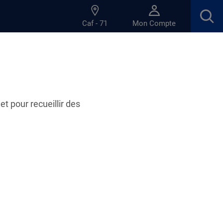
Caf - 71
Mon Compte
et pour recueillir des
08.07.2026
assmat71" vient de