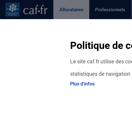
Contenu principal
Pied de page
Menu Principal - Espaces
Allocataires
Professionnels
Page active
Actualités
Aides et démarches
Ma C
Fil d'Ariane
Politique de c
Accueil Allocataires
Ma Caf
Actualités départementales
Le site caf.fr utilise des 
statistiques de navigation
Plus d'infos