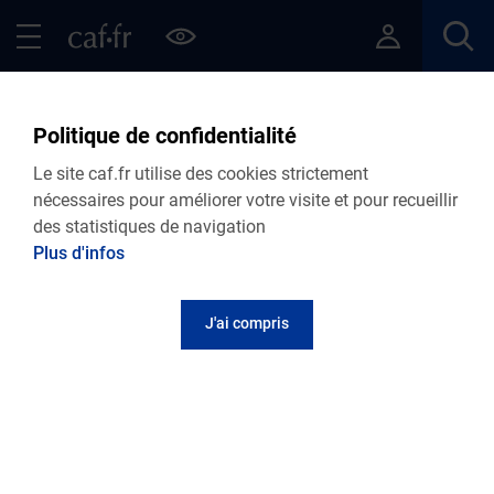
Contenu principal
Pied de page
Menu Principal - Espaces
Fermer le menu principal
Retour Articles
Politique de confidentialité
Le site caf.fr utilise des cookies strictement
nécessaires pour améliorer votre visite et pour recueillir
des statistiques de navigation
Menu VDF
Plus d'infos
Accueil
Articles
Lire le magazine
J'ai compris
Rénovation énergétique : des aides pour
tous !
Publié le 12 mai 2022