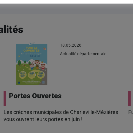
lités
18.05.2026
Actualité départementale
Portes Ouvertes
Les crèches municipales de Charleville-Mézières
Fu
vous ouvrent leurs portes en juin !