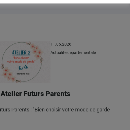
11.05.2026
Actualité départementale
Atelier Futurs Parents
turs Parents : "Bien choisir votre mode de garde