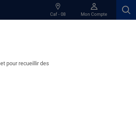
Caf - 08
Mon Compte
et pour recueillir des
es
le