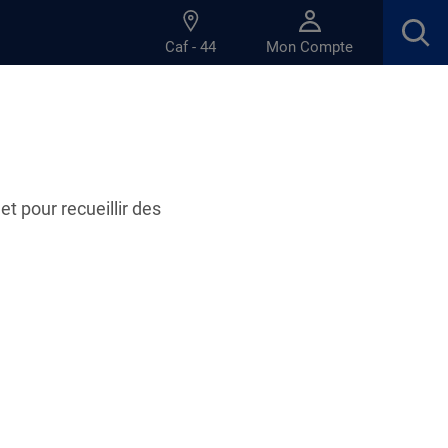
Caf - 44
Mon Compte
r ?
et pour recueillir des