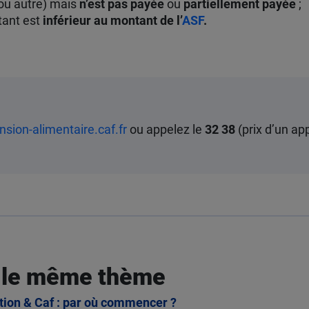
 ou autre) mais
n’est pas payée
ou
partiellement payée
;
tant est
inférieur au montant de l’
ASF
.
sion-alimentaire.caf.fr
ou appelez le
32 38
(prix d’un app
 le même thème
tion & Caf : par où commencer ?