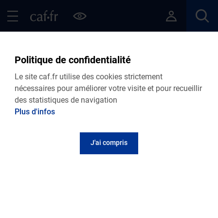
Contenu principal
Pied de page
Menu Principal - Espaces
Fermer le menu principal
Retour Articles
Politique de confidentialité
Le site caf.fr utilise des cookies strictement
nécessaires pour améliorer votre visite et pour recueillir
des statistiques de navigation
Menu VDF
Plus d'infos
Accueil
Articles
Lire le magazine
J'ai compris
Vivre en couple : les incidences sur les aides
de la Caf
Publié le 30 octobre 2025