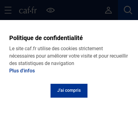
Contenu principal
Pied de page
Menu Principal - Espaces
Fermer le menu principal
Retour Articles
Politique de confidentialité
Le site caf.fr utilise des cookies strictement
nécessaires pour améliorer votre visite et pour recueillir
des statistiques de navigation
Menu VDF
Plus d'infos
Accueil
Articles
Lire le magazine
J'ai compris
Représentant de parents d’élèves : entre
bénévolat et professionnalisme
Publié le 26 août 2022