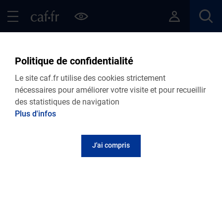
Contenu principal
Pied de page
Menu Principal - Espaces
Fermer le menu principal
Retour Articles
Politique de confidentialité
Le site caf.fr utilise des cookies strictement
nécessaires pour améliorer votre visite et pour recueillir
des statistiques de navigation
Menu VDF
Plus d'infos
Accueil
Articles
Lire le magazine
J'ai compris
La Doudou liste, pour avancer sereinement
avant et après la naissance
Publié le 13 février 2026