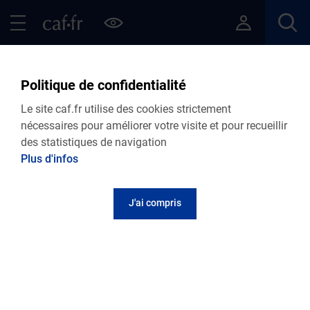
Contenu principal
Pied de page
Menu Principal - Espaces
Fermer le menu principal
Retour Articles
Politique de confidentialité
Le site caf.fr utilise des cookies strictement
nécessaires pour améliorer votre visite et pour recueillir
des statistiques de navigation
Menu VDF
Plus d'infos
Accueil
Articles
Lire le magazine
J'ai compris
Impôts : pensez à déduire les frais liés à vos
enfants
Publié le 12 mai 2022