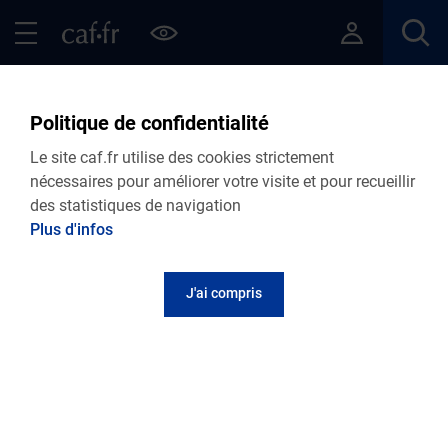
Contenu principal
Pied de page
Menu Principal - Espaces
Fermer le menu principal
Retour Articles
Politique de confidentialité
Le site caf.fr utilise des cookies strictement
nécessaires pour améliorer votre visite et pour recueillir
des statistiques de navigation
Menu VDF
Plus d'infos
Accueil
Articles
Lire le magazine
J'ai compris
Comment bien profiter de sa retraite ?
Publié le 03 novembre 2025