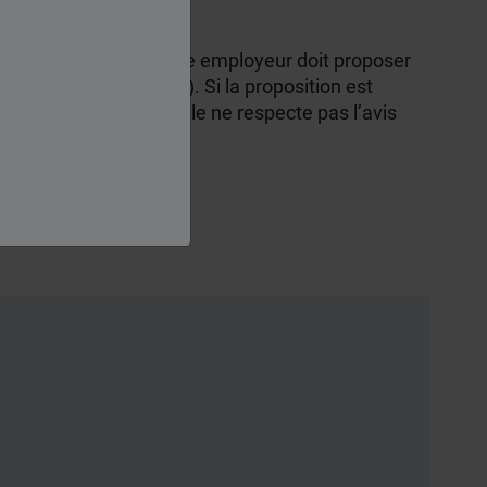
es déclaré inapte, votre employeur doit proposer
ur un nouveau poste). Si la proposition est
 de licenciement
. Si elle ne respecte pas l’avis