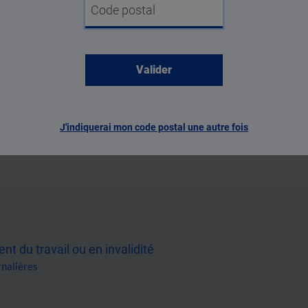
Code postal
tour progressif via un mi-temps thérapeutique. Si vous êt
té (poste aménagé, mutation ou formation qualifiante po
ous la refusez,
l’entreprise peut engager une procédure
J'indiquerai mon code postal une autre fois
t du travail ou en invalidité
rnalières