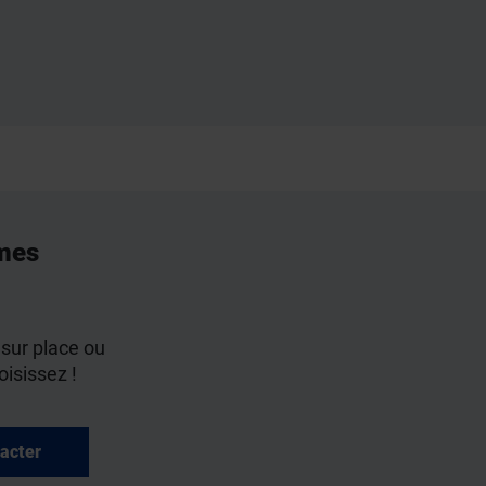
mes
 sur place ou
oisissez !
acter