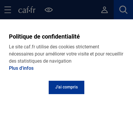
Contenu principal
Pied de page
Menu Principal - Espaces
Fermer le menu principal
Retour Ma Caf
Politique de confidentialité
Handicap
Le site caf.fr utilise des cookies strictement
nécessaires pour améliorer votre visite et pour recueillir
des statistiques de navigation
Les aides et dispositifs complémentaires de la
Plus d'infos
Caisse d'Allocations Familiales du Val de Marne
J'ai compris
Le service de l'intervention sociale
individuelle et collective
Les travailleurs sociaux de la caf sont votre
écoute et, selon votre situation, se rapprocheront