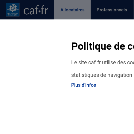
Contenu principal
Pied de page
Menu Principal - Espaces
Allocataires
Professionnels
Page active
Actualités
Aides et démarches
Ma C
Fil d'Ariane
Politique de c
Accueil Allocataires
Ma Caf
Caf du Val de Marne :
Le site caf.fr utilise des 
statistiques de navigation
Plus d'infos