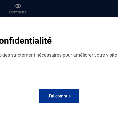
Contraste
af
Le magazine Vies de famille
onfidentialité
 vos actus
cookies strictement nécessaires pour améliorer votre visite 
Fil d'actualités
Planning de nos ferm
J'ai compris
Panorama des fermetur
pendant la période estiv