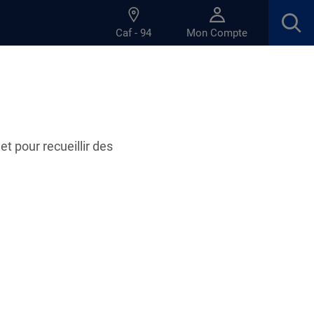
Caf - 94
Mon Compte
et pour recueillir des
etures pendant la période estivale
es des accueils de la Caf du Val-de-Marne
ale. Plus de détails ici.