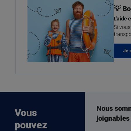
💡 Bo
L'aide 
Si vous
transpo
Je 
Nous som
Vous
joignables
pouvez