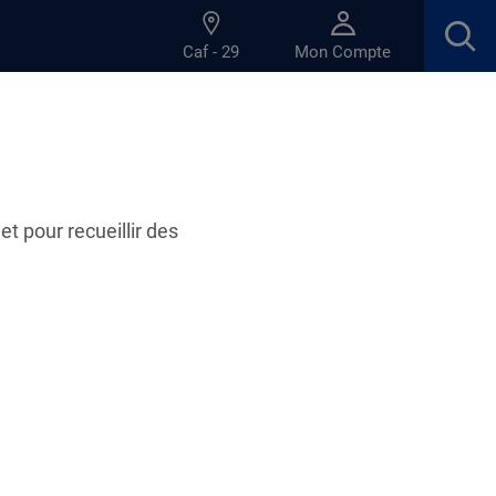
Caf - 29
Mon Compte
s familiales (AVF)
et pour recueillir des