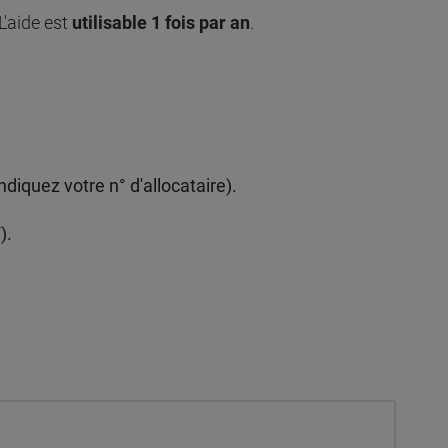
L'aide est
utilisable 1 fois par an
.
diquez votre n° d'allocataire).
).