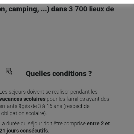
on, camping, ...) dans
3 700 lieux de
Quelles conditions ?
Les séjours doivent se réaliser pendant les
vacances scolaires
pour les familles ayant des
enfants âgés de 3 à 16 ans (respect de
l'obligation scolaire).
La durée du séjour doit être comprise
entre 2 et
21 jours consécutifs
.