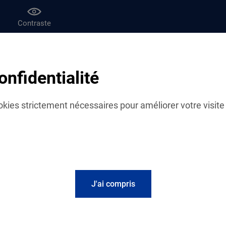
Contraste
af
Le magazine Vies de famille
onfidentialité
 actus
cookies strictement nécessaires pour améliorer votre visite 
Fil d'actualités
Les travailleurs soci
accompagnement au 
J'ai compris
La Caf du Finistère dé
missions de ses travai