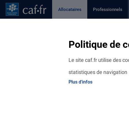
Contenu principal
Pied de page
Menu Principal - Espaces
Allocataires
Professionnels
Page active
Actualités
Aides et démarches
Ma C
Fil d'Ariane
Politique de c
Accueil Allocataires
Ma Caf
Caf du Finistère : vos
Le site caf.fr utilise des 
statistiques de navigation
Plus d'infos