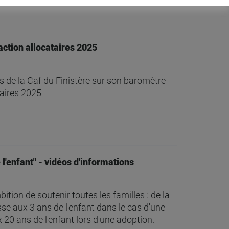
ction allocataires 2025
s de la Caf du Finistère sur son baromètre
taires 2025
 l'enfant" - vidéos d'informations
tion de soutenir toutes les familles : de la
se aux 3 ans de l'enfant dans le cas d'une
 20 ans de l'enfant lors d'une adoption.