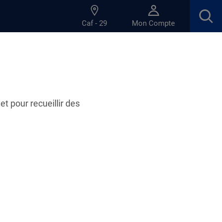
Caf - 29
Mon Compte
et pour recueillir des
aux de la Caf du Finistère : un
plus près des familles
voile une nouvelle vidéo consacrée aux
lleurs sociaux.