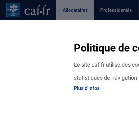
Contenu principal
Pied de page
Menu Principal - Espaces
Allocataires
Professionnels
Page active
Actualités
Aides et démarches
Ma C
Fil d'Ariane
Politique de c
Accueil Allocataires
Ma Caf
Actualités départementales
Le site caf.fr utilise des 
statistiques de navigation
Plus d'infos