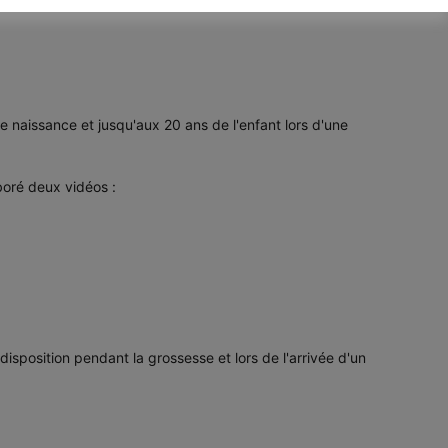
ne naissance et jusqu'aux 20 ans de l'enfant lors d'une
boré deux vidéos :
isposition pendant la grossesse et lors de l'arrivée d'un