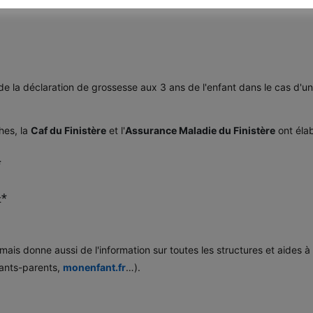
 de la déclaration de grossesse aux 3 ans de l'enfant dans le cas d'u
hes, la
Caf du Finistère
et l'
Assurance Maladie du Finistère
ont éla
*
*
t
s donne aussi de l'information sur toutes les structures et aides à d
fants-parents,
monenfant.fr
…).