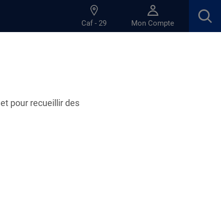
Caf - 29
Mon Compte
et pour recueillir des
26.01.2026
" - vidéos