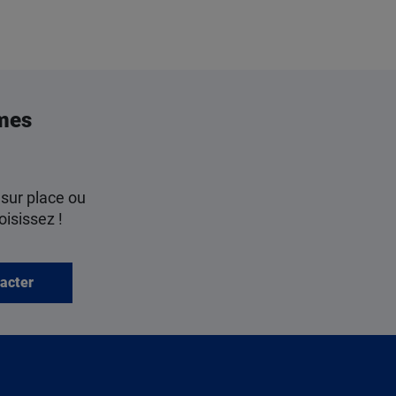
mes
 sur place ou
oisissez !
acter