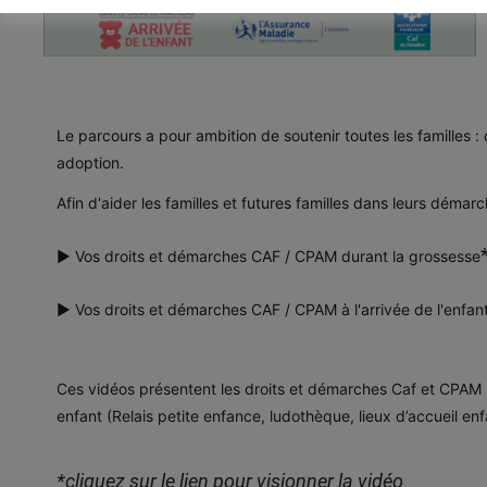
Le parcours a pour ambition de soutenir toutes les familles :
adoption.
Afin d'aider les familles et futures familles dans leurs démarc
▶️
Vos droits et démarches CAF / CPAM durant la grossesse
▶️
Vos droits et démarches CAF / CPAM à l'arrivée de l'enfan
Ces vidéos présentent les droits et démarches Caf et CPAM mai
enfant (Relais petite enfance, ludothèque, lieux d’accueil en
*cliquez sur le lien pour visionner la vidéo