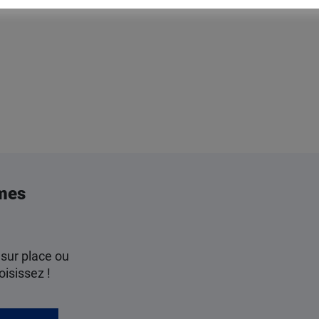
mes
 sur place ou
oisissez !