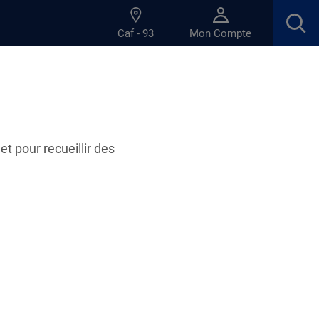
Caf - 93
Mon Compte
et pour recueillir des
onsable
des informations que vous communiquez
ous les droits adaptés à vos besoins et à ceux de