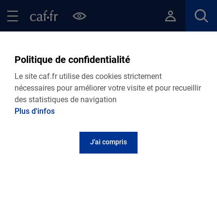
Contenu principal
Pied de page
Menu Principal - Espaces
Fermer le menu principal
Retour Ma Caf
Politique de confidentialité
Retrouvez toutes nos actualités
Le site caf.fr utilise des cookies strictement
départementales
nécessaires pour améliorer votre visite et pour recueillir
des statistiques de navigation
Plus d'infos
Personnalisez votre actualité
J'ai compris
Retrouvez toutes nos actualités
29.07.2026
Actualité départementale
CAMPAGNE BAILLEURS 2026
Vous êtes propriétaire bailleur? La Caf de la Martinique