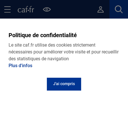
Contenu principal
Pied de page
Menu Principal - Espaces
Fermer le menu principal
Retour Ma Caf
Politique de confidentialité
Retrouvez toutes nos actualités
Le site caf.fr utilise des cookies strictement
départementales
nécessaires pour améliorer votre visite et pour recueillir
des statistiques de navigation
Plus d'infos
Personnalisez votre actualité
J'ai compris
Retrouvez toutes nos actualités
27.07.2026
Actualité départementale
Allocation de rentrée scolaire : date de
versement