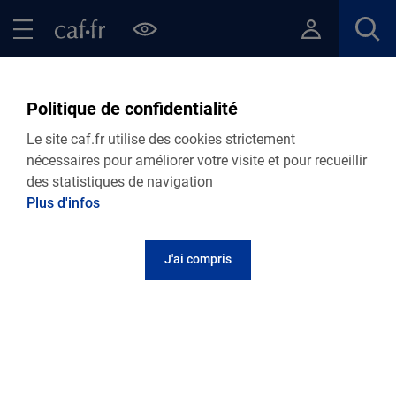
Contenu principal
Pied de page
Menu Principal - Espaces
Fermer le menu principal
Retour Actualités départementales
Politique de confidentialité
Le site caf.fr utilise des cookies strictement
nécessaires pour améliorer votre visite et pour recueillir
03.05.2024
Actualité départementale
des statistiques de navigation
Fermeture de vos accueils Caf de Rennes,
Plus d'infos
Vitré, Redon, Fougères et Saint Malo le 10
mai 2024 !
J'ai compris
📢 Fermeture de vos accueils Caf de Rennes, Vitré,
Redon, Fougères et Saint Malo
le 10 mai 2024 !