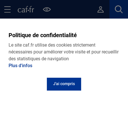
Contenu principal
Pied de page
Menu Principal - Espaces
Fermer le menu principal
Retour Ma Caf
Politique de confidentialité
Retrouvez toutes nos actualités
Le site caf.fr utilise des cookies strictement
départementales
nécessaires pour améliorer votre visite et pour recueillir
des statistiques de navigation
Plus d'infos
Personnalisez votre actualité
J'ai compris
Retrouvez toutes nos actualités
05.08.2026
Actualité départementale
Eté 2026 : Modalités d'accueil pour les Caf du
département !