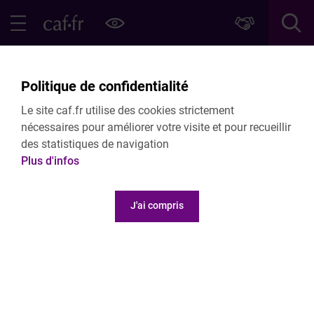
Contenu principal
Pied de page
Menu Principal - Espaces
Fermer le menu principal
Retour Publications
Politique de confidentialité
Journée Naissance et Parentalité - Jeudi
Le site caf.fr utilise des cookies strictement
11 décembre 2025
nécessaires pour améliorer votre visite et pour recueillir
des statistiques de navigation
COMMUNIQUÉ DE PRESSE
Plus d'infos
25 November 2025
J'ai compris
Voir le document
177.46 Ko