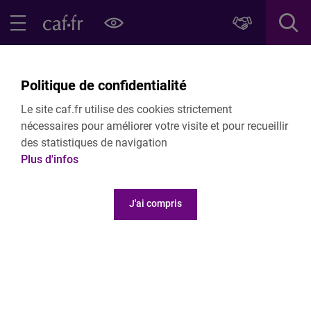
Contenu principal
Pied de page
Menu Principal - Espaces
Fermer le menu principal
Retour 5 - ANIMATION DE LA VIE SOCIALE
Politique de confidentialité
Espaces de vie sociale (EVS)
Le site caf.fr utilise des cookies strictement
nécessaires pour améliorer votre visite et pour recueillir
des statistiques de navigation
Plus d'infos
Espaces de vie sociale (EVS)
J'ai compris
Convention EVS
Les conditions générales version 2017
Les conditions particulières EVS
Annexe à la convention : la charte de la laïcité
Outils EVS