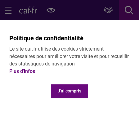
Contenu principal
Pied de page
Menu Principal - Espaces
Fermer le menu principal
Retour Partenaires locaux
Politique de confidentialité
Nos appels à projets
Le site caf.fr utilise des cookies strictement
nécessaires pour améliorer votre visite et pour recueillir
des statistiques de navigation
Plus d'infos
J'ai compris
Appel à projet crèches AVIPS
Les travaux menés dans le cadre du Schéma Départemental
des Services aux Familles ont permis d’établir des constats
et des besoins propres au département d’Eure-et-Loir sur la