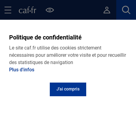
Contenu principal
Pied de page
Menu Principal - Espaces
Fermer le menu principal
Retour Je suis étudiant et/ou jeunes actifs
Politique de confidentialité
Le site caf.fr utilise des cookies strictement
Caf du Var
nécessaires pour améliorer votre visite et pour recueillir
des statistiques de navigation
Je suis étudiant étranger
Plus d'infos
J'ai compris
Vous êtes étudiant, vous venez de l'étranger pour étudier
en France et vous souhaitez obtenir l'allocation logement
étudiant. Nos brochures traduites en Anglais vous
aideront à compléter votre demande en ligne.
Are you a foreign student and having difficulty in