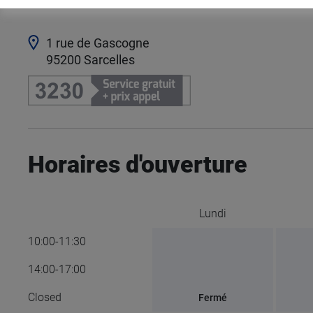
1 rue de Gascogne
95200
Sarcelles
Horaires d'ouverture
Lundi
10:00-11:30
14:00-17:00
Closed
Fermé