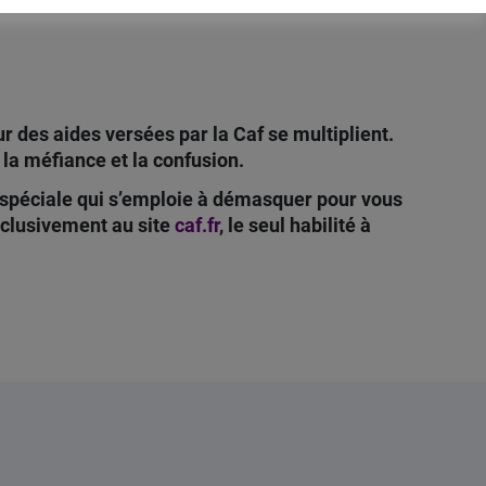
r des aides versées par la Caf se multiplient.
 la méfiance et la confusion.
ge spéciale qui s’emploie à démasquer pour vous
exclusivement au site
caf.fr
, le seul habilité à