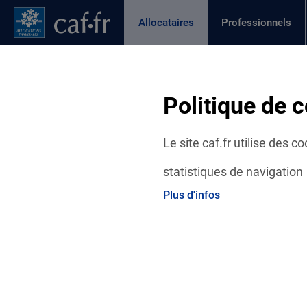
Contenu principal
Pied de page
Menu Principal - Espaces
Allocataires
Professionnels
Page active
Actualités
Aides et démarches
Ma C
Fil d'Ariane
Politique de c
Accueil Allocataires
Ma Caf
Actualités départementales
Le site caf.fr utilise des 
statistiques de navigation
Plus d'infos