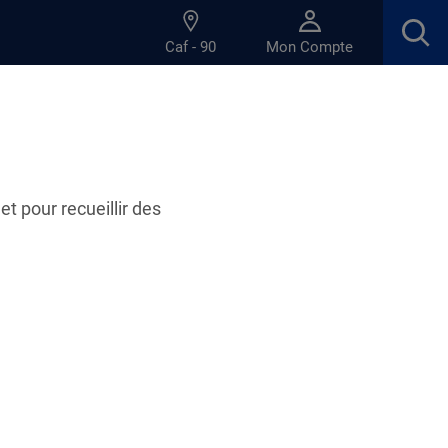
Caf - 90
Mon Compte
et pour recueillir des
10.02.2026
aides de la Caf : ce