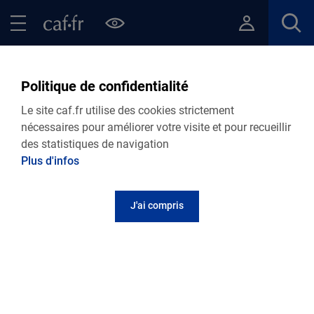
Contenu principal
Pied de page
Menu Principal - Espaces
Fermer le menu principal
Retour Vie personnelle
Politique de confidentialité
VIE PERSONNELLE
Le site caf.fr utilise des cookies strictement
Caf du Rhône
nécessaires pour améliorer votre visite et pour recueillir
des statistiques de navigation
Mode de garde : Pajemploi
Plus d'infos
J'ai compris
L'appli pour aider les parents employeurs et