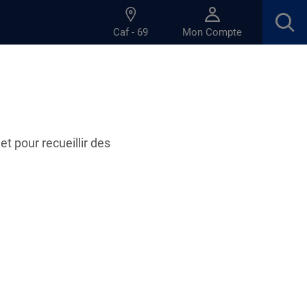
Caf - 69
Mon Compte
stratif de la Caf du Rhône ?
et pour recueillir des
atif de la Caf du