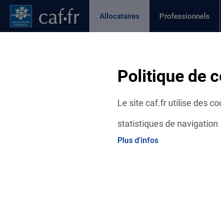
Contenu principal
Pied de page
Menu Principal - Espaces
Allocataires
Professionnels
Page active
Actualités
Aides et démarches
Ma C
Fil d'Ariane
Politique de c
Accueil Allocataires
Ma Caf
Actualités départementales
Le site caf.fr utilise des 
statistiques de navigation
Plus d'infos