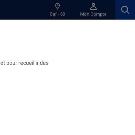
Caf - 69
Mon Compte
séparation"
et pour recueillir des
02.04.2026
'information "être