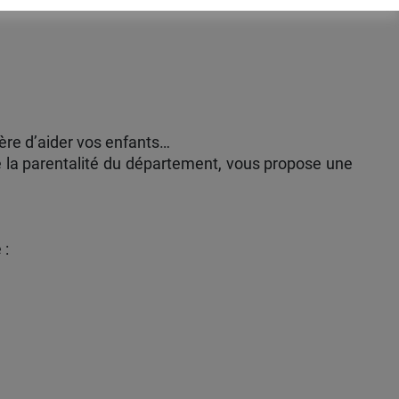
ière d’aider vos enfants…
de la parentalité du département, vous propose une
 :