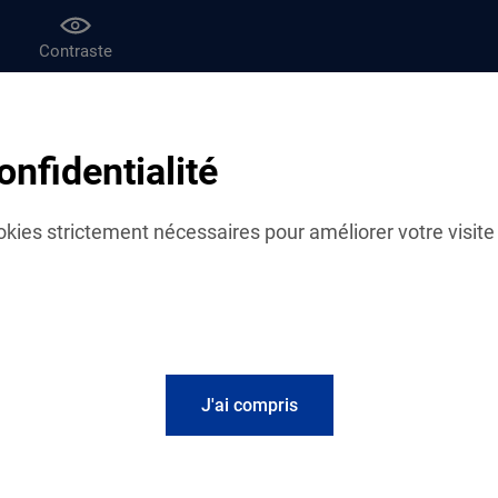
Contraste
af
Le magazine Vies de famille
onfidentialité
f
OIGNIES
cookies strictement nécessaires pour améliorer votre visite 
J'ai compris
Informations p