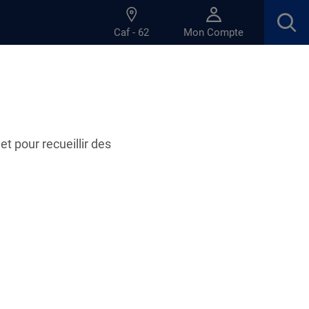
Caf - 62
Mon Compte
et pour recueillir des
ratiques