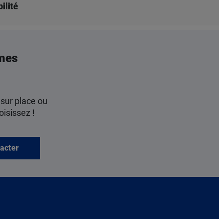
ilité
mes
 sur place ou
oisissez !
acter