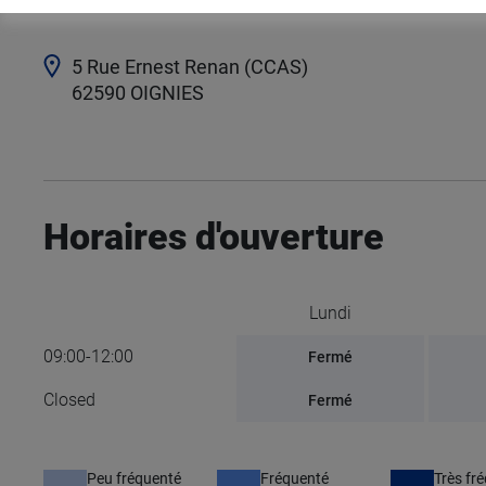
5 Rue Ernest Renan (CCAS)
62590
OIGNIES
Horaires d'ouverture
Lundi
09:00-12:00
Fermé
Closed
Fermé
Peu fréquenté
Fréquenté
Très fr