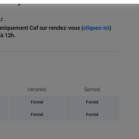
z :
 uniquement Caf sur rendez-vous (
cliquez-ici
)
 à 12h.
Vendredi
Samedi
Fermé
Fermé
Fermé
Fermé