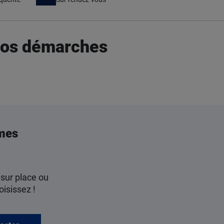
 vos démarches
mes
 sur place ou
oisissez !