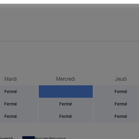
Mardi
Mercredi
Jeudi
Fermé
Fermé
Fermé
Fermé
Fermé
Fermé
Fermé
Fermé
équenté
Sur rendez-vous