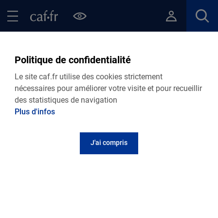
Contenu principal
Pied de page
Menu Principal - Espaces
Fermer le menu principal
Retour Points d’accueil de votre Caf
Point numérique - Loon
Politique de confidentialité
Plage (CSC Dulcie
Le site caf.fr utilise des cookies strictement
September)
nécessaires pour améliorer votre visite et pour recueillir
des statistiques de navigation
Plus d'infos
Adresse et contact
J'ai compris
Centre socio-culturel Dulcie September - 60A rue
Georges Pompidou
59279
Loon Plage