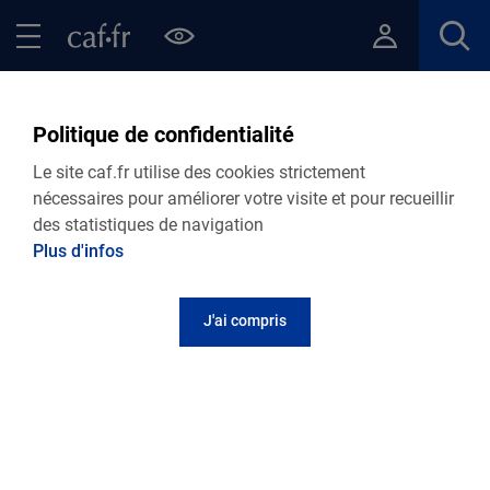
Contenu principal
Pied de page
Menu Principal - Espaces
Fermer le menu principal
Retour Points d’accueil de votre Caf
Camion bleu France Services
Politique de confidentialité
- Doignies
Le site caf.fr utilise des cookies strictement
nécessaires pour améliorer votre visite et pour recueillir
des statistiques de navigation
Plus d'infos
Adresse et contact
J'ai compris
Rue de l'Eglise
59400
Doignies
Informations pratiques
Les permanences n'ont pas lieu toutes les semaines.