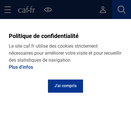
Contenu principal
Pied de page
Menu Principal - Espaces
Fermer le menu principal
Retour Actualités départementales
Politique de confidentialité
LOGEMENT
Le site caf.fr utilise des cookies strictement
nécessaires pour améliorer votre visite et pour recueillir
30.04.2025
Actualité départementale
des statistiques de navigation
La caf et ses partenaires vous informent ...
Plus d'infos
J'ai compris