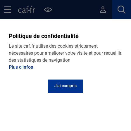
Contenu principal
Pied de page
Menu Principal - Espaces
Fermer le menu principal
Retour Je me sépare
Politique de confidentialité
Le site caf.fr utilise des cookies strictement
Caf du Lot-et-Garonne
nécessaires pour améliorer votre visite et pour recueillir
des statistiques de navigation
Je souhaite avoir un intermédiaire pour le
Plus d'infos
versement de la pension
J'ai compris