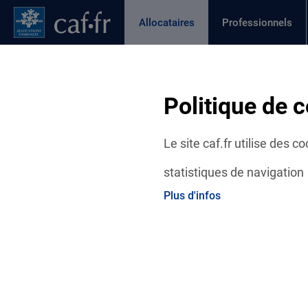
Contenu principal
Pied de page
Menu Principal - Espaces
Allocataires
Professionnels
Page active
Actualités
Aides et démarches
Ma C
Fil d'Ariane
Politique de c
Accueil Allocataires
Ma Caf
Logement
Le site caf.fr utilise des 
statistiques de navigation
Plus d'infos
Logement
Les aides et dispositifs complémentai