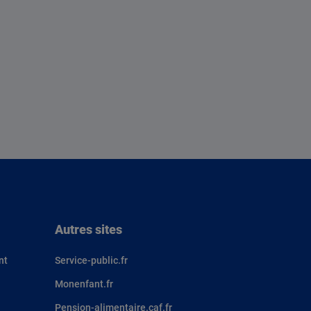
Autres sites
nt
Service-public.fr
Monenfant.fr
Pension-alimentaire.caf.fr