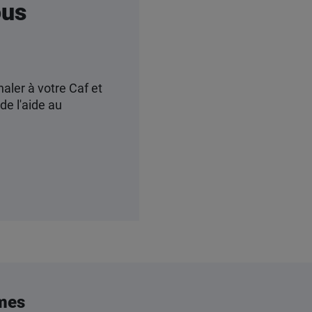
ous
naler à votre Caf et
de l'aide au
mes