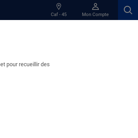
Caf - 45
Mon Compte
et pour recueillir des
du Loiret