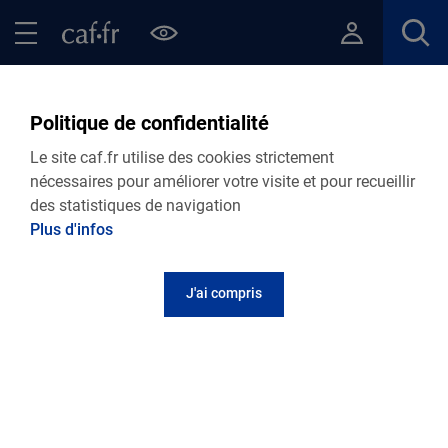
Contenu principal
Pied de page
Menu Principal - Espaces
Fermer le menu principal
Retour Ma Caf
Politique de confidentialité
Accident de vie
Le site caf.fr utilise des cookies strictement
nécessaires pour améliorer votre visite et pour recueillir
des statistiques de navigation
Les aides et dispositifs complémentaires de la
Plus d'infos
Caisse d'Allocations Familiales du Jura
J'ai compris
Les aides financières aux familles en
difficulté
Des aides exceptionnelles peuvent être accordées
pour accompagner des projets